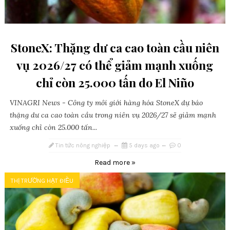
StoneX: Thặng dư ca cao toàn cầu niên
vụ 2026/27 có thể giảm mạnh xuống
chỉ còn 25.000 tấn do El Niño
VINAGRI News - Công ty môi giới hàng hóa StoneX dự báo
thặng dư ca cao toàn cầu trong niên vụ 2026/27 sẽ giảm mạnh
xuống chỉ còn 25.000 tấn...
Tin tức nông nghiệp
5 days ago
0
Read more »
THỊ TRƯỜNG HẠT ĐIỀU