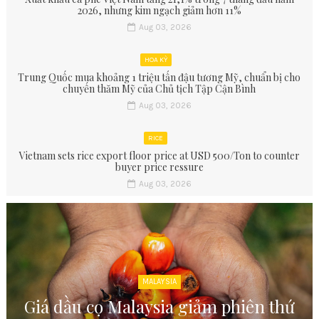
2026, nhưng kim ngạch giảm hơn 11%
Aug 03, 2026
HOA KỲ
Trung Quốc mua khoảng 1 triệu tấn đậu tương Mỹ, chuẩn bị cho
chuyến thăm Mỹ của Chủ tịch Tập Cận Bình
Aug 03, 2026
RICE
Vietnam sets rice export floor price at USD 500/Ton to counter
buyer price ressure
Aug 03, 2026
MALAYSIA
Giá dầu cọ Malaysia giảm phiên thứ