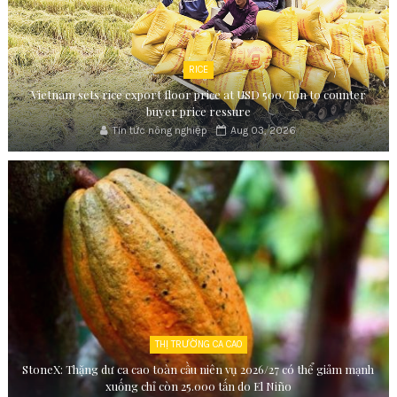
RICE
Vietnam sets rice export floor price at USD 500/Ton to counter
buyer price ressure
Tin tức nông nghiệp
Aug 03, 2026
THỊ TRƯỜNG CA CAO
StoneX: Thặng dư ca cao toàn cầu niên vụ 2026/27 có thể giảm mạnh
xuống chỉ còn 25.000 tấn do El Niño