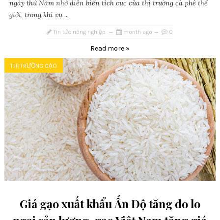
ngày thứ Năm nhờ diễn biến tích cực của thị trường cà phê thế
giới, trong khi vụ ...
Tin tức nông nghiệp
month ago
0
Read more »
THỊ TRƯỜNG GẠO
Giá gạo xuất khẩu Ấn Độ tăng do lo