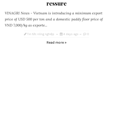
ressure
VINAGRI News - Vietnam is introducing a minimum export
price of USD 500 per ton and a domestic paddy floor price of
VND 7,000/kg as exporte...
Tin tức nông nghiệp
4 days ago
0
Read more »