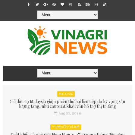
MALAYSIA
Giá dầu cọ Malaysia giảm phiên thứ hai liên tiếp do kỳ vọng sản
lượng tăng, nhu cầu xuất khẩu vẫn hỗ trợ thị trường
Aug 03, 2026
THỊ TRƯỜNG CÀ PHÊ
Xuất khẩu cà phê Việt Nam tăng 21,1% trong 7 tháng đầu năm