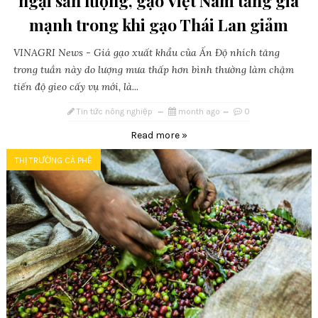
ngại sản lượng, gạo Việt Nam tăng giá
mạnh trong khi gạo Thái Lan giảm
VINAGRI News - Giá gạo xuất khẩu của Ấn Độ nhích tăng
trong tuần này do lượng mưa thấp hơn bình thường làm chậm
tiến độ gieo cấy vụ mới, là...
Tin tức nông nghiệp
month ago
0
Read more »
THỊ TRƯỜNG CÀ PHÊ