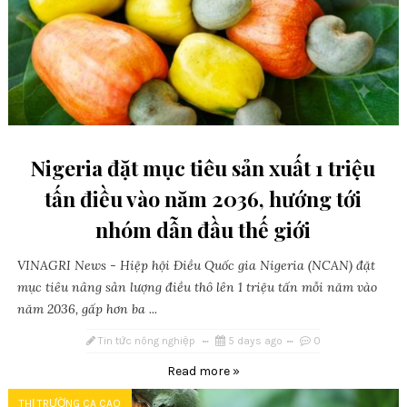
Nigeria đặt mục tiêu sản xuất 1 triệu
tấn điều vào năm 2036, hướng tới
nhóm dẫn đầu thế giới
VINAGRI News - Hiệp hội Điều Quốc gia Nigeria (NCAN) đặt
mục tiêu nâng sản lượng điều thô lên 1 triệu tấn mỗi năm vào
năm 2036, gấp hơn ba ...
Tin tức nông nghiệp
5 days ago
0
Read more »
THỊ TRƯỜNG CA CAO