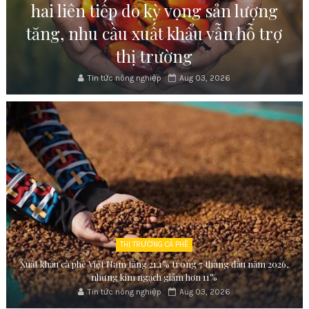
hai liên tiếp do kỳ vọng sản lượng
tăng, nhu cầu xuất khẩu vẫn hỗ trợ
thị trường
Tin tức nông nghiệp
Aug 03, 2026
THỊ TRƯỜNG CÀ PHÊ
Xuất khẩu cà phê Việt Nam tăng 21,1% trong 7 tháng đầu năm 2026,
nhưng kim ngạch giảm hơn 11%
Tin tức nông nghiệp
Aug 03, 2026