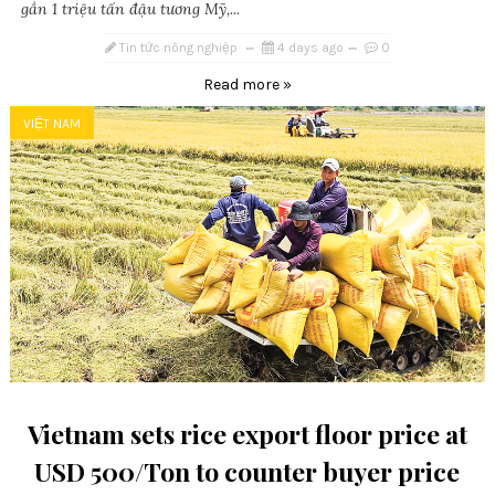
gần 1 triệu tấn đậu tương Mỹ,...
Tin tức nông nghiệp
4 days ago
0
Read more »
VIỆT NAM
Vietnam sets rice export floor price at
USD 500/Ton to counter buyer price