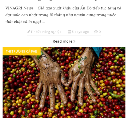
VINAGRI News - Giá gạo xuất khẩu của Ấn Độ tiếp tục tăng và
đạt mức cao nhất trong 10 tháng nhờ nguồn cung trong nước
thắt chặt và lo ngại ...
Tin tức nông nghiệp
5 days ago
0
Read more »
THỊ TRƯỜNG CÀ PHÊ