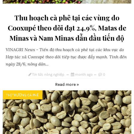
Thu hoạch cà phê tại các vùng do
Cooxupé theo dõi đạt 24,9%, Matas de
Minas và Nam Minas dẫn đầu tiến độ
VINAGRI News - Tiến độ thu hoạch cà phê tại các khu vực do
Hợp tác xã Cooxupé theo dõi tiếp tục được đẩy mạnh. Tính đến
ngày 28/6, nông dân...
Tin tức nông nghiệp
month ago
0
Read more »
THỊ TRƯỜNG CÀ PHÊ