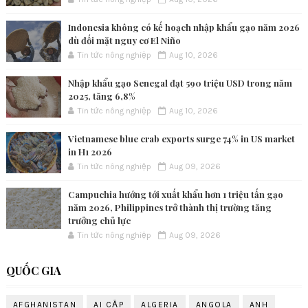
Indonesia không có kế hoạch nhập khẩu gạo năm 2026
dù đối mặt nguy cơ El Niño
Tin tức nông nghiệp
Aug 10, 2026
Nhập khẩu gạo Senegal đạt 590 triệu USD trong năm
2025, tăng 6,8%
Tin tức nông nghiệp
Aug 10, 2026
Vietnamese blue crab exports surge 74% in US market
in H1 2026
Tin tức nông nghiệp
Aug 09, 2026
Campuchia hướng tới xuất khẩu hơn 1 triệu tấn gạo
năm 2026, Philippines trở thành thị trường tăng
trưởng chủ lực
Tin tức nông nghiệp
Aug 09, 2026
QUỐC GIA
AFGHANISTAN
AI CẬP
ALGERIA
ANGOLA
ANH