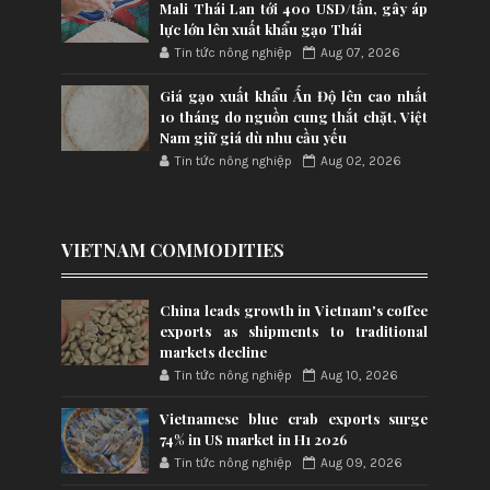
Mali Thái Lan tới 400 USD/tấn, gây áp
lực lớn lên xuất khẩu gạo Thái
Tin tức nông nghiệp
Aug 07, 2026
Giá gạo xuất khẩu Ấn Độ lên cao nhất
10 tháng do nguồn cung thắt chặt, Việt
Nam giữ giá dù nhu cầu yếu
Tin tức nông nghiệp
Aug 02, 2026
VIETNAM COMMODITIES
China leads growth in Vietnam's coffee
exports as shipments to traditional
markets decline
Tin tức nông nghiệp
Aug 10, 2026
Vietnamese blue crab exports surge
74% in US market in H1 2026
Tin tức nông nghiệp
Aug 09, 2026