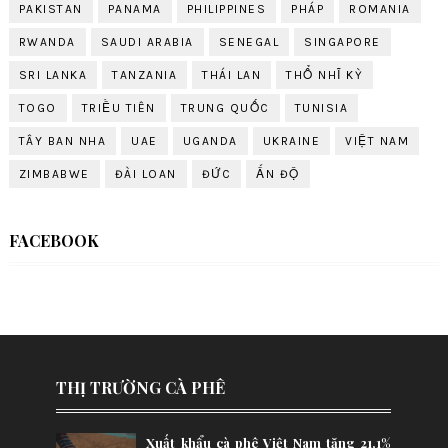
PAKISTAN
PANAMA
PHILIPPINES
PHÁP
ROMANIA
RWANDA
SAUDI ARABIA
SENEGAL
SINGAPORE
SRI LANKA
TANZANIA
THÁI LAN
THỔ NHĨ KỲ
TOGO
TRIỀU TIÊN
TRUNG QUỐC
TUNISIA
TÂY BAN NHA
UAE
UGANDA
UKRAINE
VIỆT NAM
ZIMBABWE
ĐÀI LOAN
ĐỨC
ẤN ĐỘ
FACEBOOK
THỊ TRƯỜNG CÀ PHÊ
Xuất khẩu cà phê Việt Nam tăng 21,1%