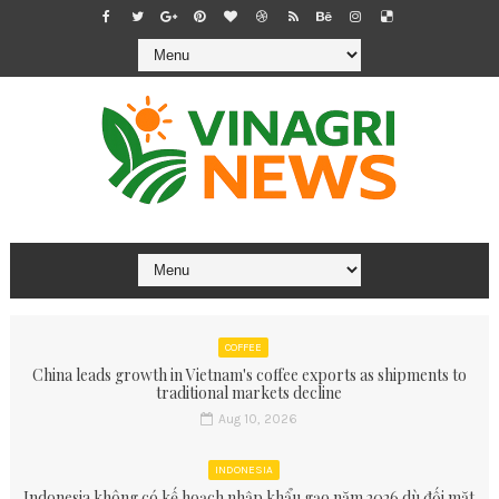
COFFEE
China leads growth in Vietnam's coffee exports as shipments to
traditional markets decline
Aug 10, 2026
INDONESIA
Indonesia không có kế hoạch nhập khẩu gạo năm 2026 dù đối mặt