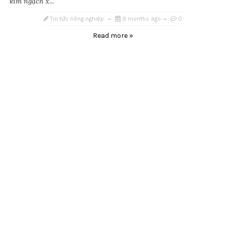
kim ngạch x...
Tin tức nông nghiệp
9 months ago
0
Read more »