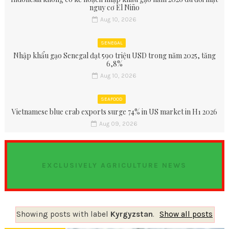
nguy cơ El Niño
Aug 10, 2026
SENEGAL
Nhập khẩu gạo Senegal đạt 590 triệu USD trong năm 2025, tăng
6,8%
Aug 10, 2026
SEAFOOD
Vietnamese blue crab exports surge 74% in US market in H1 2026
Aug 09, 2026
EXCLUSIVELY AGRICULTURE NEWS
Showing posts with label
Kyrgyzstan
.
Show all posts