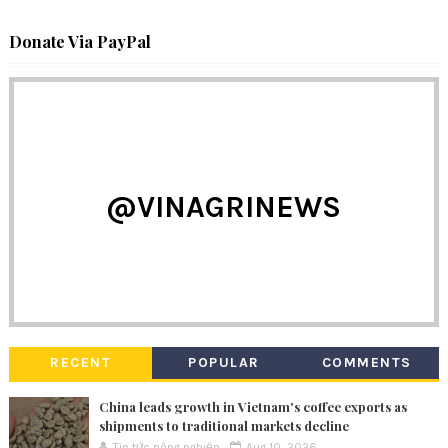
Donate Via PayPal
@VINAGRINEWS
RECENT
POPULAR
COMMENTS
China leads growth in Vietnam's coffee exports as
shipments to traditional markets decline
Tin tức nông nghiệp
Aug 10, 2026