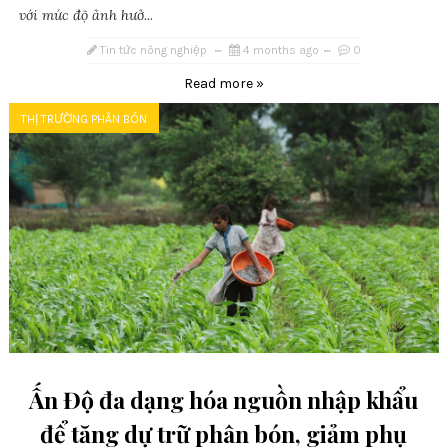
với mức độ ảnh hưở...
Tin tức nông nghiệp
4 months ago
0
Read more »
THỊ TRƯỜNG PHÂN BÓN
Ấn Độ đa dạng hóa nguồn nhập khẩu
để tăng dự trữ phân bón, giảm phụ