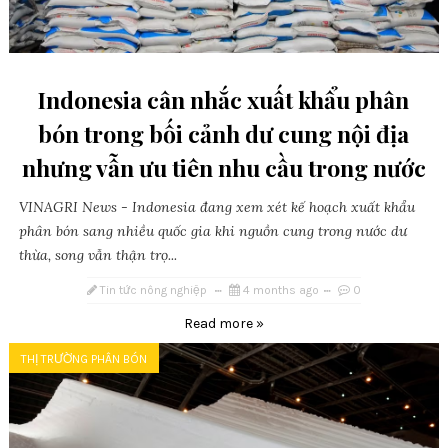
Indonesia cân nhắc xuất khẩu phân
bón trong bối cảnh dư cung nội địa
nhưng vẫn ưu tiên nhu cầu trong nước
VINAGRI News - Indonesia đang xem xét kế hoạch xuất khẩu
phân bón sang nhiều quốc gia khi nguồn cung trong nước dư
thừa, song vẫn thận trọ...
Tin tức nông nghiệp
4 months ago
0
Read more »
THỊ TRƯỜNG PHÂN BÓN