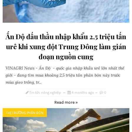
Ấn Độ đấu thầu nhập khẩu 2,5 triệu tấn
urê khi xung đột Trung Đông làm gián
đoạn nguồn cung
VINAGRI News - Ấn Độ - quốc gia nhập khẩu urê lớn nhất thế
giới - đang tìm mua khoảng 2,5 triệu tấn phân bón này trước
mùa gieo trồng, tr...
Tin tức nông nghiệp
4 months ago
0
Read more »
THỊ TRƯỜNG PHÂN BÓN