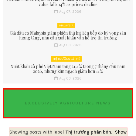
value falls 14% as prices decline
Aug 07, 2026
MALAYSIA
Giá dầu cọ Malaysia giảm phiên thứ hai liên tiếp do kỳ vọng sản
lượng tăng, nhu cầu xuất khẩu vẫn hỗ trợ thị trường
Aug 03, 2026
THỊ TRƯỜNG CÀ PHÊ
Xuất khẩu cà phê Việt Nam tăng 21,1% trong 7 tháng đầu năm
2026, nhưng kim ngạch giảm hơn 11%
Aug 03, 2026
EXCLUSIVELY AGRICULTURE NEWS
Showing posts with label
Thị trường phân bón
.
Show