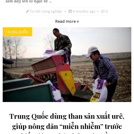
làm dấy lên lo ngại về ...
Tin tức nông nghiệp
4 months ago
0
Read more »
TRUNG QUỐC
Trung Quốc dùng than sản xuất urê,
giúp nông dân “miễn nhiễm” trước