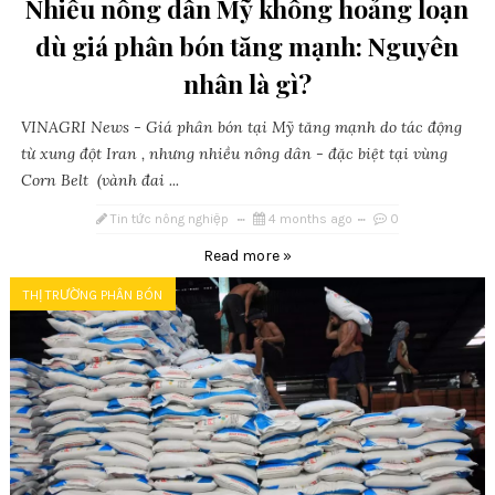
Nhiều nông dân Mỹ không hoảng loạn
dù giá phân bón tăng mạnh: Nguyên
nhân là gì?
VINAGRI News - Giá phân bón tại Mỹ tăng mạnh do tác động
từ xung đột Iran , nhưng nhiều nông dân - đặc biệt tại vùng
Corn Belt (vành đai ...
Tin tức nông nghiệp
4 months ago
0
Read more »
THỊ TRƯỜNG PHÂN BÓN