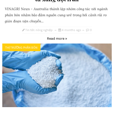
VINAGRI News - Australia thành lập nhóm công tác với ngành
phân bón nhằm bảo đảm nguồn cung urê trong bối cảnh rủi ro
gián đoạn vận chuyển...
Tin tức nông nghiệp
4 months ago
0
Read more »
THỊ TRƯỜNG PHÂN BÓN