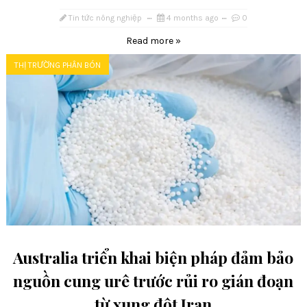
Tin tức nông nghiệp
4 months ago
0
Read more »
THỊ TRƯỜNG PHÂN BÓN
Australia triển khai biện pháp đảm bảo
nguồn cung urê trước rủi ro gián đoạn
từ xung đột Iran