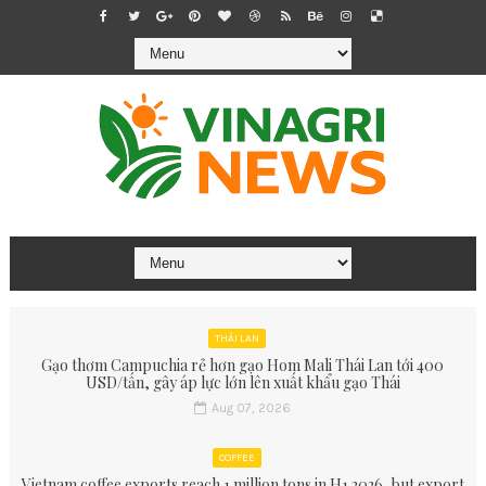
THÁI LAN
Gạo thơm Campuchia rẻ hơn gạo Hom Mali Thái Lan tới 400
USD/tấn, gây áp lực lớn lên xuất khẩu gạo Thái
Aug 07, 2026
COFFEE
Vietnam coffee exports reach 1 million tons in H1 2026, but export