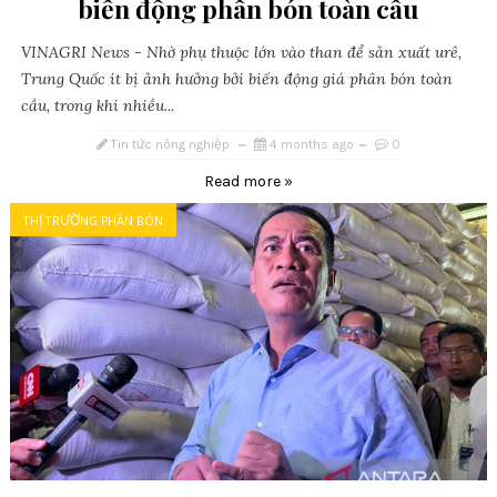
biến động phân bón toàn cầu
VINAGRI News - Nhờ phụ thuộc lớn vào than để sản xuất urê,
Trung Quốc ít bị ảnh hưởng bởi biến động giá phân bón toàn
cầu, trong khi nhiều...
Tin tức nông nghiệp
4 months ago
0
Read more »
THỊ TRƯỜNG PHÂN BÓN