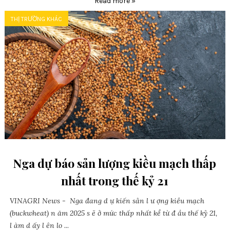
Read more »
THỊ TRƯỜNG KHÁC
Nga dự báo sản lượng kiều mạch thấp
nhất trong thế kỷ 21
VINAGRI News - Nga đang d ự kiến sản l ư ợng kiều mạch
(buckwheat) n ăm 2025 s ẽ ở mức thấp nhất kể từ đ ầu thế kỷ 21,
l àm d ấy l ên lo ...