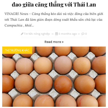
đao giữa căng thẳng với Thái Lan
VINAGRI News - Căng thẳng kéo dài và việc đóng cửa biên giới
với Thái Lan đã làm gián đoạn dòng xuất khẩu sắn chủ lực của
Campuchia , khiế...
Tin tức nông nghiệp
5 months ago
0
Read more »
THỊ TRƯỜNG KHÁC