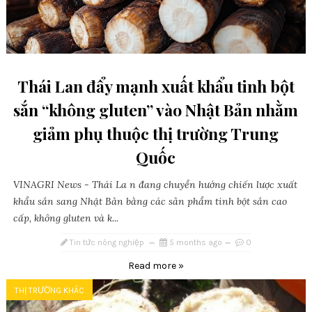
Thái Lan đẩy mạnh xuất khẩu tinh bột
sắn “không gluten” vào Nhật Bản nhằm
giảm phụ thuộc thị trường Trung
Quốc
VINAGRI News - Thái La n đang chuyển hướng chiến lược xuất
khẩu sắn sang Nhật Bản bằng các sản phẩm tinh bột sắn cao
cấp, không gluten và k...
Tin tức nông nghiệp
5 months ago
0
Read more »
THỊ TRƯỜNG KHÁC