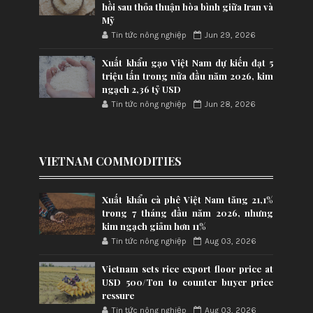
hồi sau thỏa thuận hòa bình giữa Iran và
Mỹ
Tin tức nông nghiệp
Jun 29, 2026
Xuất khẩu gạo Việt Nam dự kiến đạt 5
triệu tấn trong nửa đầu năm 2026, kim
ngạch 2,36 tỷ USD
Tin tức nông nghiệp
Jun 28, 2026
VIETNAM COMMODITIES
Xuất khẩu cà phê Việt Nam tăng 21,1%
trong 7 tháng đầu năm 2026, nhưng
kim ngạch giảm hơn 11%
Tin tức nông nghiệp
Aug 03, 2026
Vietnam sets rice export floor price at
USD 500/Ton to counter buyer price
ressure
Tin tức nông nghiệp
Aug 03, 2026