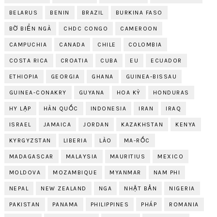
BELARUS
BENIN
BRAZIL
BURKINA FASO
BỜ BIỂN NGÀ
CHDC CONGO
CAMEROON
CAMPUCHIA
CANADA
CHILE
COLOMBIA
COSTA RICA
CROATIA
CUBA
EU
ECUADOR
ETHIOPIA
GEORGIA
GHANA
GUINEA-BISSAU
GUINEA-CONAKRY
GUYANA
HOA KỲ
HONDURAS
HY LẠP
HÀN QUỐC
INDONESIA
IRAN
IRAQ
ISRAEL
JAMAICA
JORDAN
KAZAKHSTAN
KENYA
KYRGYZSTAN
LIBERIA
LÀO
MA-RỐC
MADAGASCAR
MALAYSIA
MAURITIUS
MEXICO
MOLDOVA
MOZAMBIQUE
MYANMAR
NAM PHI
NEPAL
NEW ZEALAND
NGA
NHẬT BẢN
NIGERIA
PAKISTAN
PANAMA
PHILIPPINES
PHÁP
ROMANIA