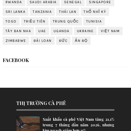
RWANDA
SAUDI ARABIA
SENEGAL
SINGAPORE
SRI LANKA
TANZANIA
THÁI LAN
THỔ NHĨ KỲ
TOGO
TRIỀU TIÊN
TRUNG QUỐC
TUNISIA
TÂY BAN NHA
UAE
UGANDA
UKRAINE
VIỆT NAM
ZIMBABWE
ĐÀI LOAN
ĐỨC
ẤN ĐỘ
FACEBOOK
THỊ TRƯỜNG CÀ PHÊ
Xuất khẩu cà phê Việt Nam tăng 21,1%
trong 7 tháng đầu năm 2026, nhưng
kim ngạch giảm hơn 11%