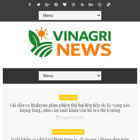
MALAYSIA
Giá dầu cọ Malaysia giảm phiên thứ hai liên tiếp do kỳ vọng sản
lượng tăng, nhu cầu xuất khẩu vẫn hỗ trợ thị trường
Aug 03, 2026
THỊ TRƯỜNG CÀ PHÊ
Xuất khẩu cà phê Việt Nam tăng 21,1% trong 7 tháng đầu năm