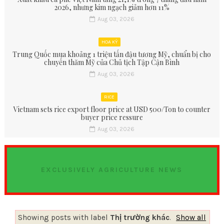
2026, nhưng kim ngạch giảm hơn 11%
Aug 03, 2026
HOA KỲ
Trung Quốc mua khoảng 1 triệu tấn đậu tương Mỹ, chuẩn bị cho
chuyến thăm Mỹ của Chủ tịch Tập Cận Bình
Aug 03, 2026
RICE
Vietnam sets rice export floor price at USD 500/Ton to counter
buyer price ressure
Aug 03, 2026
EXCLUSIVELY AGRICULTURE NEWS
Showing posts with label
Thị trường khác
.
Show all