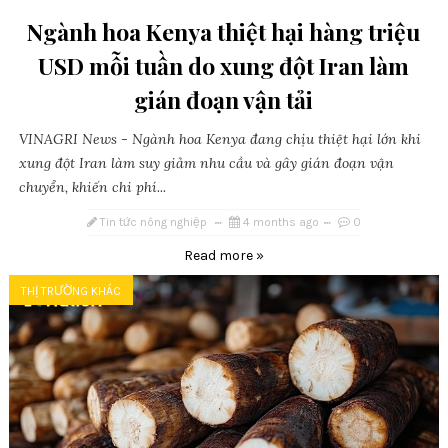
Ngành hoa Kenya thiệt hại hàng triệu
USD mỗi tuần do xung đột Iran làm
gián đoạn vận tải
VINAGRI News - Ngành hoa Kenya đang chịu thiệt hại lớn khi
xung đột Iran làm suy giảm nhu cầu và gây gián đoạn vận
chuyển, khiến chi phí...
Tin tức nông nghiệp
4 months ago
0
Read more »
THỊ TRƯỜNG KHÁC