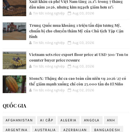
Xuất khẩu cà phê Việt Nam tăng 21,1% trong 7 tháng
đầu năm 2026, nhưng kim ngạch giảm hơn 11%
Tin tức nông nghiệp
Aug 03, 2026
Trung Quốc mua khoảng 1 triệu tấn đậu tương Mỹ,
chuẩn bị cho chuyến thăm Mỹ của Chủ tịch Tập Cận
Bình
Tin tức nông nghiệp
Aug 03, 2026
Vietnam sets rice export floor price at USD 500/Ton to
counter buyer price ressure
Tin tức nông nghiệp
Aug 03, 2026
StoneX: Thặng dư ca cao toàn cầu niên vụ 2026/27 có
thể giảm mạnh xuống chỉ còn 25.000 tấn do El Niño
Tin tức nông nghiệp
Aug 02, 2026
QUỐC GIA
AFGHANISTAN
AI CẬP
ALGERIA
ANGOLA
ANH
ARGENTINA
AUSTRALIA
AZERBAIJAN
BANGLADESH