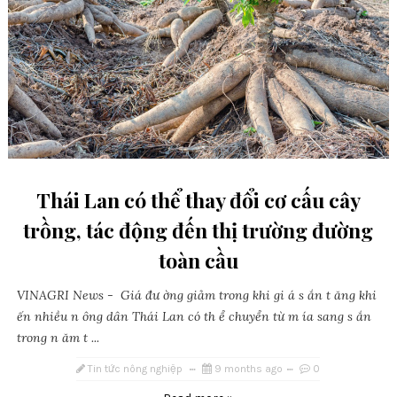
Thái Lan có thể thay đổi cơ cấu cây
trồng, tác động đến thị trường đường
toàn cầu
VINAGRI News - Giá đư ờng giảm trong khi gi á s ắn t ăng khi
ến nhiều n ông dân Thái Lan có th ể chuyển từ m ía sang s ắn
trong n ăm t ...
Tin tức nông nghiệp
9 months ago
0