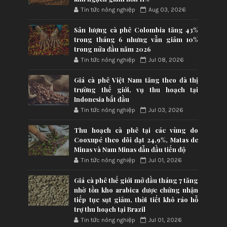
Tin tức nông nghiệp
Aug 03, 2026
Sản lượng cà phê Colombia tăng 43%
trong tháng 6 nhưng vẫn giảm 10%
trong nửa đầu năm 2026
Tin tức nông nghiệp
Jul 08, 2026
Giá cà phê Việt Nam tăng theo đà thị
trường thế giới, vụ thu hoạch tại
Indonesia bắt đầu
Tin tức nông nghiệp
Jul 03, 2026
Thu hoạch cà phê tại các vùng do
Cooxupé theo dõi đạt 24,9%, Matas de
Minas và Nam Minas dẫn đầu tiến độ
Tin tức nông nghiệp
Jul 01, 2026
Giá cà phê thế giới mở đầu tháng 7 tăng
nhờ tồn kho arabica được chứng nhận
tiếp tục sụt giảm, thời tiết khô ráo hỗ
trợ thu hoạch tại Brazil
Tin tức nông nghiệp
Jul 01, 2026