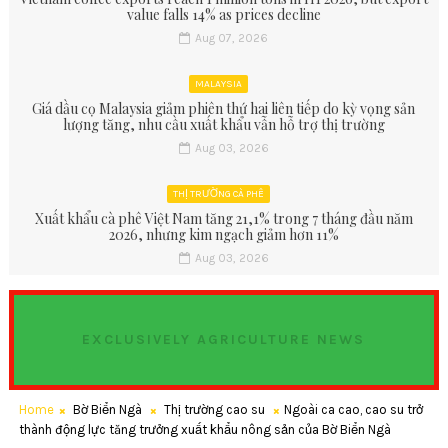
value falls 14% as prices decline
Aug 07, 2026
MALAYSIA
Giá dầu cọ Malaysia giảm phiên thứ hai liên tiếp do kỳ vọng sản
lượng tăng, nhu cầu xuất khẩu vẫn hỗ trợ thị trường
Aug 03, 2026
THỊ TRƯỜNG CÀ PHÊ
Xuất khẩu cà phê Việt Nam tăng 21,1% trong 7 tháng đầu năm
2026, nhưng kim ngạch giảm hơn 11%
Aug 03, 2026
EXCLUSIVELY AGRICULTURE NEWS
Home
Bờ Biển Ngà
Thị trường cao su
Ngoài ca cao, cao su trở
thành động lực tăng trưởng xuất khẩu nông sản của Bờ Biển Ngà