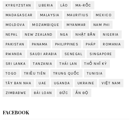
KYRGYZSTAN
LIBERIA
LÀO
MA-RỐC
MADAGASCAR
MALAYSIA
MAURITIUS
MEXICO
MOLDOVA
MOZAMBIQUE
MYANMAR
NAM PHI
NEPAL
NEW ZEALAND
NGA
NHẬT BẢN
NIGERIA
PAKISTAN
PANAMA
PHILIPPINES
PHÁP
ROMANIA
RWANDA
SAUDI ARABIA
SENEGAL
SINGAPORE
SRI LANKA
TANZANIA
THÁI LAN
THỔ NHĨ KỲ
TOGO
TRIỀU TIÊN
TRUNG QUỐC
TUNISIA
TÂY BAN NHA
UAE
UGANDA
UKRAINE
VIỆT NAM
ZIMBABWE
ĐÀI LOAN
ĐỨC
ẤN ĐỘ
FACEBOOK