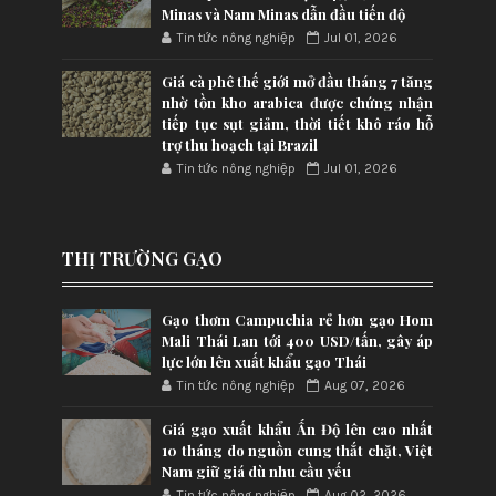
Minas và Nam Minas dẫn đầu tiến độ
Tin tức nông nghiệp
Jul 01, 2026
Giá cà phê thế giới mở đầu tháng 7 tăng
nhờ tồn kho arabica được chứng nhận
tiếp tục sụt giảm, thời tiết khô ráo hỗ
trợ thu hoạch tại Brazil
Tin tức nông nghiệp
Jul 01, 2026
THỊ TRƯỜNG GẠO
Gạo thơm Campuchia rẻ hơn gạo Hom
Mali Thái Lan tới 400 USD/tấn, gây áp
lực lớn lên xuất khẩu gạo Thái
Tin tức nông nghiệp
Aug 07, 2026
Giá gạo xuất khẩu Ấn Độ lên cao nhất
10 tháng do nguồn cung thắt chặt, Việt
Nam giữ giá dù nhu cầu yếu
Tin tức nông nghiệp
Aug 02, 2026