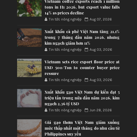
Vietnam coffee exports reach 1 million
tons in H1 2026, but export value falls
14% as prices decline
Tin tức nông nghiệp
Aug 07, 2026
Xuất khẩu cà phê Việt Nam tăng 21,1%
trong 7 tháng đầu năm 2026, nhưng
kim ngạch giảm hơn 11%
Tin tức nông nghiệp
Aug 03, 2026
Vietnam sets rice export floor price at
USD 500/Ton to counter buyer price
ressure
Tin tức nông nghiệp
Aug 03, 2026
Xuất khẩu gạo Việt Nam dự kiến đạt 5
triệu tấn trong nửa đầu năm 2026, kim
ngạch 2,36 tỷ USD
Tin tức nông nghiệp
Jun 28, 2026
Giá gạo thơm Việt Nam giảm xuống
mức thấp nhất một tháng do nhu cầu từ
Philippines suy yếu