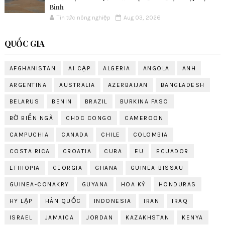
Bình
Tin tức nông nghiệp
Aug 03, 2026
QUỐC GIA
AFGHANISTAN
AI CẬP
ALGERIA
ANGOLA
ANH
ARGENTINA
AUSTRALIA
AZERBAIJAN
BANGLADESH
BELARUS
BENIN
BRAZIL
BURKINA FASO
BỜ BIỂN NGÀ
CHDC CONGO
CAMEROON
CAMPUCHIA
CANADA
CHILE
COLOMBIA
COSTA RICA
CROATIA
CUBA
EU
ECUADOR
ETHIOPIA
GEORGIA
GHANA
GUINEA-BISSAU
GUINEA-CONAKRY
GUYANA
HOA KỲ
HONDURAS
HY LẠP
HÀN QUỐC
INDONESIA
IRAN
IRAQ
ISRAEL
JAMAICA
JORDAN
KAZAKHSTAN
KENYA