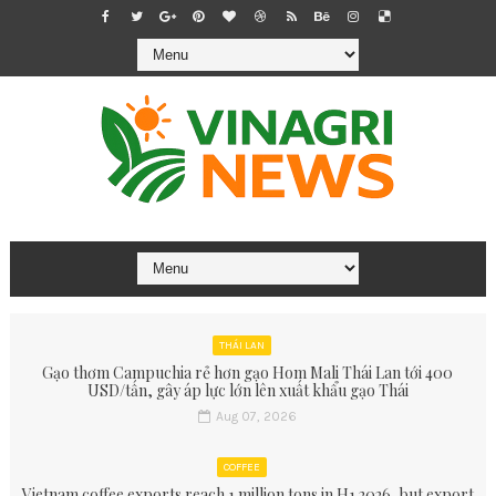
THÁI LAN
Gạo thơm Campuchia rẻ hơn gạo Hom Mali Thái Lan tới 400
USD/tấn, gây áp lực lớn lên xuất khẩu gạo Thái
Aug 07, 2026
COFFEE
Vietnam coffee exports reach 1 million tons in H1 2026, but export