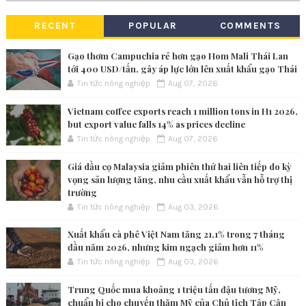
RECENT
POPULAR
COMMENTS
Gạo thơm Campuchia rẻ hơn gạo Hom Mali Thái Lan
tới 400 USD/tấn, gây áp lực lớn lên xuất khẩu gạo Thái
Tin tức nông nghiệp
Aug 07, 2026
Vietnam coffee exports reach 1 million tons in H1 2026,
but export value falls 14% as prices decline
Tin tức nông nghiệp
Aug 07, 2026
Giá dầu cọ Malaysia giảm phiên thứ hai liên tiếp do kỳ
vọng sản lượng tăng, nhu cầu xuất khẩu vẫn hỗ trợ thị
trường
Tin tức nông nghiệp
Aug 03, 2026
Xuất khẩu cà phê Việt Nam tăng 21,1% trong 7 tháng
đầu năm 2026, nhưng kim ngạch giảm hơn 11%
Tin tức nông nghiệp
Aug 03, 2026
Trung Quốc mua khoảng 1 triệu tấn đậu tương Mỹ,
chuẩn bị cho chuyến thăm Mỹ của Chủ tịch Tập Cận