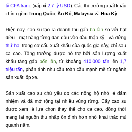
tỷ CFA franc
(xấp xỉ
2,7 tỷ USD
). Các thị trường xuất khẩu
chính gồm
Trung Quốc
,
Ấn Độ
,
Malaysia
và
Hoa Kỳ
.
Hiện nay, cao su tạo ra doanh thu gấp
ba lần
so với hạt
điều - mặt hàng từng dẫn đầu vào đầu thập kỷ - và đứng
thứ hai
trong cơ cấu xuất khẩu của quốc gia này, chỉ sau
ca cao. Tăng trưởng được hỗ trợ bởi sản lượng xuất
khẩu tăng gấp
bốn lần
, từ khoảng
410.000 tấn
lên
1,7
triệu tấn
, phản ánh nhu cầu toàn cầu mạnh mẽ từ ngành
sản xuất lốp xe.
Sản xuất cao su chủ yếu do các nông hộ nhỏ lẻ đảm
nhiệm và đã mở rộng tại nhiều vùng rừng. Cây cao su
được xem là lựa chọn thay thế cho ca cao, đồng thời
mang lại nguồn thu nhập ổn định hơn nhờ khai thác mủ
quanh năm.