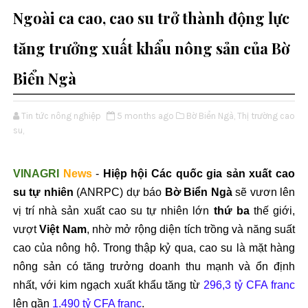
Ngoài ca cao, cao su trở thành động lực
tăng trưởng xuất khẩu nông sản của Bờ
Biển Ngà
Tin tức nông nghiệp
5 months ago
Bờ Biển Ngà,
Thị trường cao
su,
VINAGRI
News
-
Hiệp hội Các quốc gia sản xuất cao
su tự nhiên
(ANRPC) dự báo
Bờ Biển Ngà
sẽ vươn lên
vị trí nhà sản xuất cao su tự nhiên lớn
thứ ba
thế giới,
vượt
Việt Nam
, nhờ mở rộng diện tích trồng và năng suất
cao của nông hộ. Trong thập kỷ qua, cao su là mặt hàng
nông sản có tăng trưởng doanh thu mạnh và ổn định
nhất, với kim ngạch xuất khẩu tăng từ
296,3 tỷ CFA franc
lên gần
1.490 tỷ CFA franc
.