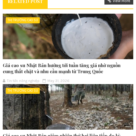
RELATED POST
View More
THỊ TRƯỜNG CAO SU
Giá cao su Nhật Bản hướng tới tuần tăng giá nhờ nguồn
cung thắt chặt và nhu cầu mạnh từ Trung Quốc
Tin tức nông nghiệp
May 31, 2026
THỊ TRƯỜNG CAO SU
Giá cao su Nhật Bản giảm phiên thứ hai liên tiếp do kỳ