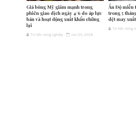
Giá bông Mỹ giảm mạnh trong
Ấn Độ miễn 
phiên giao dịch ngày 4/6 do áp lực
trong 5 thán
bán và hoạt động xuất khẩu chững
dệt may xuấ
lại
Tin tức nông 
Tin tức nông nghiệp
Jun 05, 2026