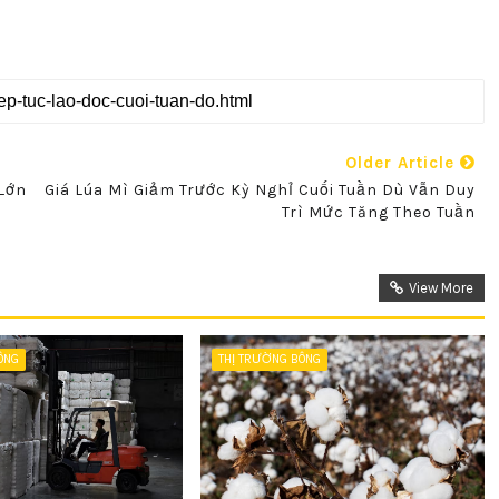
Older Article
Lớn
Giá Lúa Mì Giảm Trước Kỳ Nghỉ Cuối Tuần Dù Vẫn Duy
Trì Mức Tăng Theo Tuần
View More
ÔNG
THỊ TRƯỜNG BÔNG