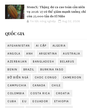
StoneX: Thặng dư ca cao toàn cầu niên
vụ 2026/27 có thể giảm mạnh xuống chỉ
còn 25.000 tấn do El Niño
Tin tức nông nghiệp
Aug 02, 2026
QUỐC GIA
AFGHANISTAN
AI CẬP
ALGERIA
ANGOLA
ANH
ARGENTINA
AUSTRALIA
AZERBAIJAN
BANGLADESH
BELARUS
BENIN
BRAZIL
BURKINA FASO
BỜ BIỂN NGÀ
CHDC CONGO
CAMEROON
CAMPUCHIA
CANADA
CHILE
COLOMBIA
COSTA RICA
CROATIA
CUBA
EU
ECUADOR
ETHIOPIA