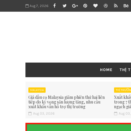
Aug 7, 2026
HOME
THỊ 
MALAYSIA
THỊ TRƯỜN
Giá dầu cọ Malaysia giảm phiên thứ hai liên
Xuất khẩ
tiếp do kỳ vọng sản lượng tăng, nhu cầu
trong 7 
xuất khẩu vẫn hỗ trợ thị trường
ngạch gi
Aug 03, 2026
Aug 03