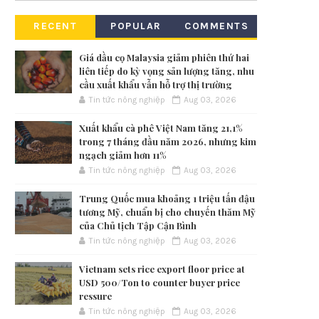
RECENT
POPULAR
COMMENTS
Giá dầu cọ Malaysia giảm phiên thứ hai
liên tiếp do kỳ vọng sản lượng tăng, nhu
cầu xuất khẩu vẫn hỗ trợ thị trường
Tin tức nông nghiệp
Aug 03, 2026
Xuất khẩu cà phê Việt Nam tăng 21,1%
trong 7 tháng đầu năm 2026, nhưng kim
ngạch giảm hơn 11%
Tin tức nông nghiệp
Aug 03, 2026
Trung Quốc mua khoảng 1 triệu tấn đậu
tương Mỹ, chuẩn bị cho chuyến thăm Mỹ
của Chủ tịch Tập Cận Bình
Tin tức nông nghiệp
Aug 03, 2026
Vietnam sets rice export floor price at
USD 500/Ton to counter buyer price
ressure
Tin tức nông nghiệp
Aug 03, 2026