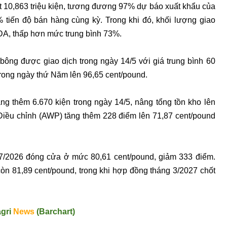
t 10,863 triệu kiện, tương đương 97% dự báo xuất khẩu của
 tiến độ bán hàng cùng kỳ. Trong khi đó, khối lượng giao
DA, thấp hơn mức trung bình 73%.
bông được giao dịch trong ngày 14/5 với giá trung bình 60
trong ngày thứ Năm lên 96,65 cent/pound.
g thêm 6.670 kiện trong ngày 14/5, nâng tổng tồn kho lên
 Điều chỉnh (AWP) tăng thêm 228 điểm lên 71,87 cent/pound
 7/2026 đóng cửa ở mức 80,61 cent/pound, giảm 333 điểm.
n 81,89 cent/pound, trong khi hợp đồng tháng 3/2027 chốt
agri
News
(Barchart)