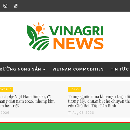
TRƯỜNG NÔNG SẢN
VIETNAM COMMODITIES
TIN TỨC
G CÀ PHÊ
HOA KỲ
u cà phê Việt Nam tăng 21,1%
Trung Quốc mua khoảng 1 triệu t
tháng đầu năm 2026, nhưng kim
tương Mỹ, chuẩn bị cho chuyến t
ảm hơn 11%
của Chủ tịch Tập Cận Bình
, 2026
Aug 03, 2026