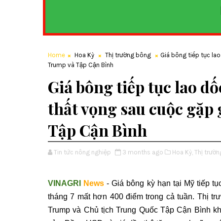
Home
Hoa Kỳ
Thị trường bông
Giá bông tiếp tục la
Trump và Tập Cận Bình
Giá bông tiếp tục lao dố
thất vọng sau cuộc gặp
Tập Cận Bình
Tin tức nông nghiệp
3 months ago
Hoa Kỳ,
Thị trườn
VINAGRI
News
- Giá bông kỳ hạn tại Mỹ tiếp t
tháng 7 mất hơn 400 điểm trong cả tuần. Thị t
Trump và Chủ tịch Trung Quốc Tập Cận Bình khô