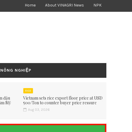
Home
About VINAGRI News
NPK
 NÔNG NGHIỆP
RICE
ấn đậu
Vietnam sets rice export floor price at USD
hăm Mỹ
500/Ton to counter buyer price ressure
Aug 03, 2026