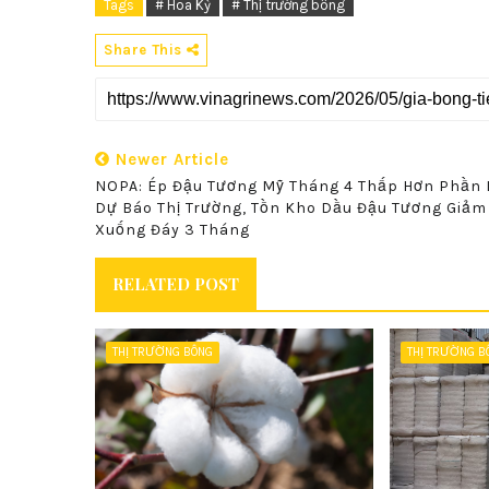
Tags
# Hoa Kỳ
# Thị trường bông
Share This
Newer Article
NOPA: Ép Đậu Tương Mỹ Tháng 4 Thấp Hơn Phần 
Dự Báo Thị Trường, Tồn Kho Dầu Đậu Tương Giảm
Xuống Đáy 3 Tháng
RELATED POST
THỊ TRƯỜNG BÔNG
THỊ TRƯỜNG B