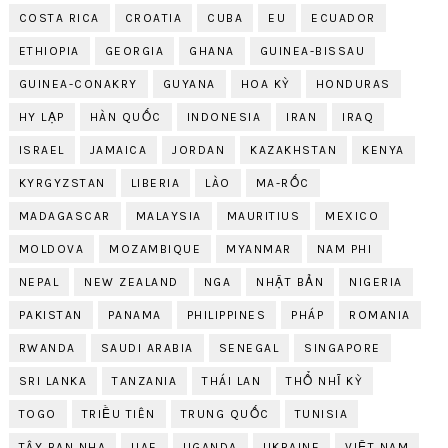
COSTA RICA
CROATIA
CUBA
EU
ECUADOR
ETHIOPIA
GEORGIA
GHANA
GUINEA-BISSAU
GUINEA-CONAKRY
GUYANA
HOA KỲ
HONDURAS
HY LẠP
HÀN QUỐC
INDONESIA
IRAN
IRAQ
ISRAEL
JAMAICA
JORDAN
KAZAKHSTAN
KENYA
KYRGYZSTAN
LIBERIA
LÀO
MA-RỐC
MADAGASCAR
MALAYSIA
MAURITIUS
MEXICO
MOLDOVA
MOZAMBIQUE
MYANMAR
NAM PHI
NEPAL
NEW ZEALAND
NGA
NHẬT BẢN
NIGERIA
PAKISTAN
PANAMA
PHILIPPINES
PHÁP
ROMANIA
RWANDA
SAUDI ARABIA
SENEGAL
SINGAPORE
SRI LANKA
TANZANIA
THÁI LAN
THỔ NHĨ KỲ
TOGO
TRIỀU TIÊN
TRUNG QUỐC
TUNISIA
TÂY BAN NHA
UAE
UGANDA
UKRAINE
VIỆT NAM