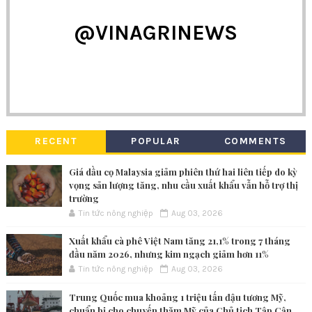
@VINAGRINEWS
RECENT
POPULAR
COMMENTS
Giá dầu cọ Malaysia giảm phiên thứ hai liên tiếp do kỳ
vọng sản lượng tăng, nhu cầu xuất khẩu vẫn hỗ trợ thị
trường
Tin tức nông nghiệp
Aug 03, 2026
Xuất khẩu cà phê Việt Nam tăng 21,1% trong 7 tháng
đầu năm 2026, nhưng kim ngạch giảm hơn 11%
Tin tức nông nghiệp
Aug 03, 2026
Trung Quốc mua khoảng 1 triệu tấn đậu tương Mỹ,
chuẩn bị cho chuyến thăm Mỹ của Chủ tịch Tập Cận