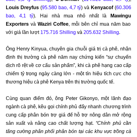
Louis Dreyfus
(
95.580 bao, 4,7 tỷ
) v
à
Kenyacof
(
60.306
bao, 4,1 t
ỷ
). Hai nh
à mua nh
ỏ nhất l
à
Mawingu
Exporters
và
Waziri Coffee
, m
ỗi b
ên ch
ỉ mua n
ăm bao
v
ới gi
á l
ần l
ư
ợt
175.716 Shilling
v
à
205.632 Shilling
.
Ông Henry Kinyua, chuyên gia chu
ỗi gi
á tr
ị c
à phê, nh
ận
đ
ịnh thị tr
ư
ờng c
à phê n
ăm nay ch
ứng kiến “sự chuyển
dịch r
õ r
ệt về c
ơ c
ấu sản phẩm”, khi c
à phê h
ạng cao cấp
chiếm tỷ trọng ng
ày càng l
ớn -
m
ột t
ín hi
ệu t
ích c
ực cho
th
ương hi
ệu c
à phê Kenya trên th
ị tr
ư
ờng quốc tế.
C
ùng quan
đi
ểm
đ
ó, ông Peter
Gikonyo
, m
ột l
ãnh
đ
ạo
ng
ành cà phê, kêu g
ọi ch
ính ph
ủ
đ
ẩy nhanh ch
ương tr
ình
cung c
ấp ph
ân bón tr
ợ gi
á
đ
ể hỗ trợ n
ông dân m
ở rộng
sản xuất v
à nâng cao ch
ất l
ư
ợng hạt.
“Ch
ính ph
ủ cần
t
ăng cư
ờng ph
ân ph
ối ph
ân bón t
ại c
ác khu v
ực trồng c
à