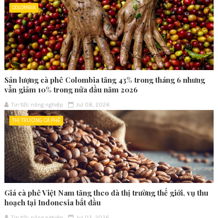
COLOMBIA
Sản lượng cà phê Colombia tăng 43% trong tháng 6 nhưng
vẫn giảm 10% trong nửa đầu năm 2026
Tin tức nông nghiệp
Jul 08, 2026
THỊ TRƯỜNG CÀ PHÊ
Giá cà phê Việt Nam tăng theo đà thị trường thế giới, vụ thu
hoạch tại Indonesia bắt đầu
Tin tức nông nghiệp
Jul 03, 2026