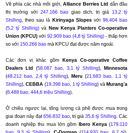
Về ph
ía các nhà môi gi
ới,
Alliance Berries Ltd
dẫn
đ
ầu
thị tr
ư
ờng với
247.166 bao
giao dịch, trị gi
á
13,2 t
ỷ
Shilling
, theo sau l
à
Kirinyaga Slopes
v
ới
96.404 bao
(5,2 tỷ Shilling)
v
à
New Kenya Planters Co-operative
Union (KPCU)
v
ới
92.909 bao (4,8 tỷ Shilling)
-
th
ấp h
ơn
so v
ới
150.266 bao
m
à KPCU
đ
ạt
đư
ợc n
ăm ngo
ái.
Các
đơn v
ị kh
ác g
ồm
Kenya Co-operative Coffee
Dealers Ltd
(
58.087 bao, 3,1 tỷ Shilling
),
Minnesota
(
48.212 bao, 2,4 tỷ Shilling
),
Meru
(
21.683 bao, 1,1 tỷ
Shilling
),
CEBBA
(
19.398 bao, 1 tỷ Shilling
) v
à
Murang’a
(
8.488 bao, 444,6 tri
ệu Shilling
).
Ở chiều ng
ư
ợc lại, tổng l
ư
ợng c
à phê
đư
ợc mua trong
giai
đo
ạn n
ày
đ
ạt
656.832 bao
, trị gi
á
35,6 t
ỷ Shilling
. C
ác
doanh nghi
ệp thu mua lớn gồm
Ibero
Kenya
(
179.110
bao, 9,3 tỷ Shilling
),
C-Dorman
(
114.920 bao, 6,7 tỷ
),