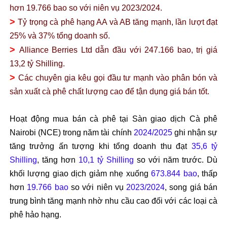
h
ơn 19.766 bao so v
ới ni
ên v
ụ 2023/2024.
>
Tỷ trọng c
à phê h
ạng AA v
à AB t
ăng m
ạnh, lần l
ư
ợt
đ
ạt
25% v
à 37% t
ổng doanh số.
>
Alliance Berries Ltd dẫn
đ
ầu với 247.166 bao, trị gi
á
13,2 t
ỷ Shilling.
>
C
ác chuyên gia kêu g
ọi
đ
ầu t
ư m
ạnh v
ào phân bón và
s
ản xuất c
à phê ch
ất l
ư
ợng cao
đ
ể tận dụng gi
á bán t
ốt.
Hoạt
đ
ộng mua b
án cà phê t
ại S
àn giao d
ịch C
à phê
Nairobi (NCE) trong n
ăm t
ài chính
2024/2025
ghi nh
ận sự
t
ăng trư
ởng ấn t
ư
ợng khi tổng doanh thu
đ
ạt
35,6 tỷ
Shilling
, t
ăng hơn
10,1 t
ỷ Shilling
so với n
ăm trư
ớc. D
ù
kh
ối l
ư
ợng giao dịch giảm nhẹ xuống
673.844 bao
, thấp
h
ơn
19.766 bao
so v
ới ni
ên v
ụ
2023/2024
, song gi
á bán
trung bình t
ăng m
ạnh nhờ nhu cầu cao
đ
ối với c
ác lo
ại c
à
phê h
ảo hạng.