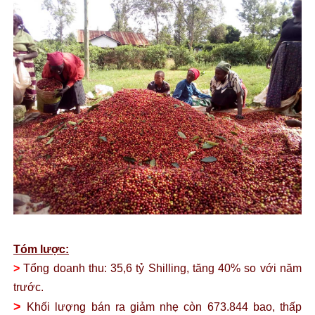
Tóm lược:
>
Tổng doanh thu: 35,6 tỷ Shilling, t
ăng 40% so v
ới n
ăm
trư
ớc.
>
Khối l
ư
ợng b
án ra gi
ảm nhẹ c
òn 673.844 bao, th
ấp