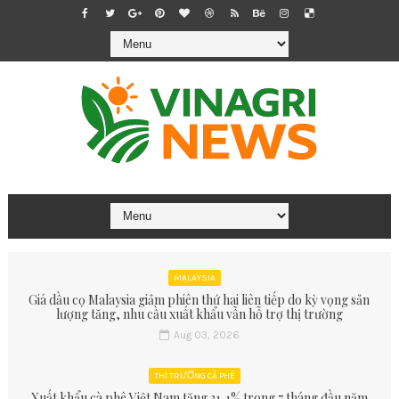
MALAYSIA
Giá dầu cọ Malaysia giảm phiên thứ hai liên tiếp do kỳ vọng sản
lượng tăng, nhu cầu xuất khẩu vẫn hỗ trợ thị trường
Aug 03, 2026
THỊ TRƯỜNG CÀ PHÊ
Xuất khẩu cà phê Việt Nam tăng 21,1% trong 7 tháng đầu năm