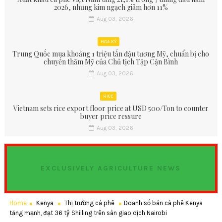
2026, nhưng kim ngạch giảm hơn 11%
Aug 03, 2026
HOA KỲ
Trung Quốc mua khoảng 1 triệu tấn đậu tương Mỹ, chuẩn bị cho
chuyến thăm Mỹ của Chủ tịch Tập Cận Bình
Aug 03, 2026
RICE
Vietnam sets rice export floor price at USD 500/Ton to counter
buyer price ressure
Aug 03, 2026
EXCLUSIVELY AGRICULTURE NEWS
Home
Kenya
Thị trường cà phê
Doanh số bán cà phê Kenya
tăng mạnh, đạt 36 tỷ Shilling trên sàn giao dịch Nairobi