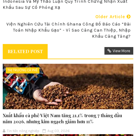
Indonesia Và Mỹ Thảo Luận Quy Trình Chứng Nhận Xuất
Khẩu Sau Sự Cố Phóng Xạ
Older Article
Viện Nghiên Cứu Tài Chính Ghana Công Bố Báo Cáo “Bài
Toán Nhập Khẩu Gạo” - Vì Sao Càng Can Thiệp, Nhập
Khẩu Càng Tăng?
RELATED POST
View More
THỊ TRƯỜNG CÀ PHÊ
Xuất khẩu cà phê Việt Nam tăng 21,1% trong 7 tháng đầu
năm 2026, nhưng kim ngạch giảm hơn 11%
Tin tức nông nghiệp
Aug 03, 2026