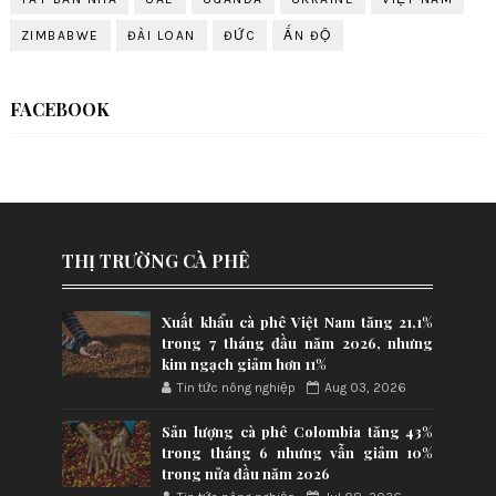
ZIMBABWE
ĐÀI LOAN
ĐỨC
ẤN ĐỘ
FACEBOOK
THỊ TRƯỜNG CÀ PHÊ
Xuất khẩu cà phê Việt Nam tăng 21,1%
trong 7 tháng đầu năm 2026, nhưng
kim ngạch giảm hơn 11%
Tin tức nông nghiệp
Aug 03, 2026
Sản lượng cà phê Colombia tăng 43%
trong tháng 6 nhưng vẫn giảm 10%
trong nửa đầu năm 2026