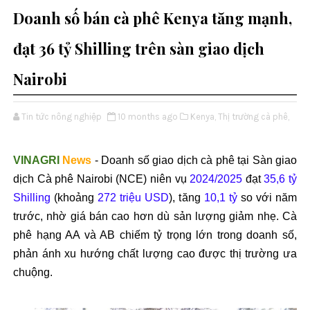
Doanh số bán cà phê Kenya tăng mạnh,
đạt 36 tỷ Shilling trên sàn giao dịch
Nairobi
Tin tức nông nghiệp
10 months ago
Kenya,
Thị trường cà phê,
VINAGRI
News
-
Doanh s
ố giao dịch c
à phê t
ại S
àn giao
d
ịch C
à phê Nairobi (NCE) niên v
ụ
2024/2025
đ
ạt
35,6 tỷ
Shilling
(khoảng
272 triệu USD
), t
ăng
10,1 t
ỷ
so với n
ăm
trư
ớc, nhờ gi
á bán cao h
ơn d
ù s
ản l
ư
ợng giảm nhẹ. C
à
phê h
ạng AA v
à AB chi
ếm tỷ trọng lớn trong doanh số,
phản
ánh xu h
ư
ớng chất l
ư
ợng cao
đư
ợc thị tr
ư
ờng
ưa
chu
ộng.