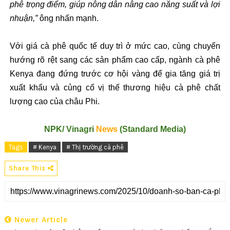
phê tr
ọng
đi
ểm, gi
úp nông dân nâng cao n
ăng su
ất v
à l
ợi
nhuận,”
ông nh
ấn mạnh.
Với gi
á cà phê qu
ốc tế duy tr
ì
ở mức cao, c
ùng chuy
ển
h
ư
ớng r
õ r
ệt sang c
ác s
ản phẩm cao cấp, ng
ành cà phê
Kenya
đang đ
ứng tr
ư
ớc c
ơ h
ội v
àng
đ
ể gia t
ăng gi
á tr
ị
xuất khẩu v
à c
ủng cố vị thế th
ương hi
ệu c
à phê ch
ất
l
ư
ợng cao của ch
âu Phi.
NPK/
Vinagri
News
(Standard Media)
Tags
# Kenya
# Thị trường cà phê
Share This
Newer Article