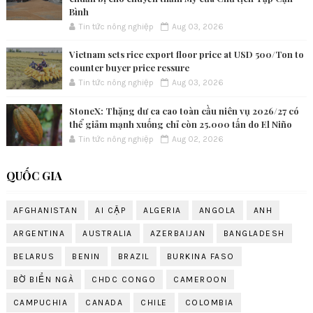
Bình
Tin tức nông nghiệp
Aug 03, 2026
Vietnam sets rice export floor price at USD 500/Ton to
counter buyer price ressure
Tin tức nông nghiệp
Aug 03, 2026
StoneX: Thặng dư ca cao toàn cầu niên vụ 2026/27 có
thể giảm mạnh xuống chỉ còn 25.000 tấn do El Niño
Tin tức nông nghiệp
Aug 02, 2026
QUỐC GIA
AFGHANISTAN
AI CẬP
ALGERIA
ANGOLA
ANH
ARGENTINA
AUSTRALIA
AZERBAIJAN
BANGLADESH
BELARUS
BENIN
BRAZIL
BURKINA FASO
BỜ BIỂN NGÀ
CHDC CONGO
CAMEROON
CAMPUCHIA
CANADA
CHILE
COLOMBIA