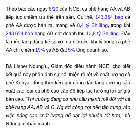
Theo b
áo cáo ngày
8/10
c
ủa NCE, c
à phê h
ạng AA v
à AB
ti
ếp tục chiếm
ưu th
ế tr
ên sàn. C
ụ thể,
143.354 bao
c
à
phê AA
đư
ợc b
án ra, mang v
ề
8,4 tỷ Shilling
, trong khi
243.654 bao
hạng AB
đ
ạt doanh thu
13,8 tỷ Shilling
.
Đ
ây
là m
ức t
ăng đ
áng k
ể so với n
ăm trư
ớc, khi tỷ trọng c
à phê
AA ch
ỉ chiếm
19%
v
à AB
đ
ạt
5%
tổng doanh số.
B
à Lisper
Ndung’u
, Giám
đ
ốc
đi
ều h
ành NCE, cho bi
ết
kết quả n
ày ph
ản
ánh s
ự cải thiện r
õ r
ệt về chất l
ư
ợng c
à
phê Kenya,
đ
ồng thời k
êu g
ọi n
ông dân t
ăng cư
ờng sản
xuất c
ác lo
ại c
à phê cao c
ấp
đ
ể tiếp tục h
ư
ởng lợi từ gi
á
bán cao. “
Th
ị tr
ư
ờng
đang c
ó nhu c
ầu mạnh mẽ
đ
ối với c
à
phê h
ạng AA, AB v
à C. Ng
ư
ời trồng trọt n
ên t
ập trung v
ào
vi
ệc n
âng cao ch
ất l
ư
ợng
đ
ể
đ
ạt lợi nhuận tốt h
ơn,”
b
à
Ndung’u
nh
ấn mạnh.