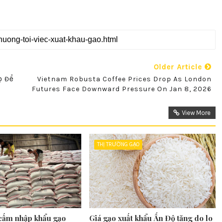
Older Article
ọ Để
Vietnam Robusta Coffee Prices Drop As London
Futures Face Downward Pressure On Jan 8, 2026
View More
THỊ TRƯỜNG GẠO
 cấm nhập khẩu gạo
Giá gạo xuất khẩu Ấn Độ tăng do lo