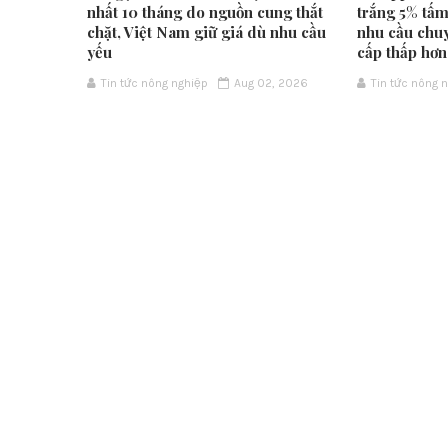
nhất 10 tháng do nguồn cung thắt
trắng 5% tấm
chặt, Việt Nam giữ giá dù nhu cầu
nhu cầu chu
yếu
cấp thấp hơn
Tin tức nông nghiệp
Aug 02, 2026
Tin tức nông 