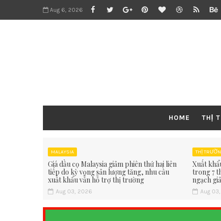
Aug 6, 2026
HOME
THỊ 
MALAYSIA
THỊ TRƯỜN
Giá dầu cọ Malaysia giảm phiên thứ hai liên
Xuất khẩ
tiếp do kỳ vọng sản lượng tăng, nhu cầu
trong 7 
xuất khẩu vẫn hỗ trợ thị trường
ngạch gi
Aug 03, 2026
Aug 03