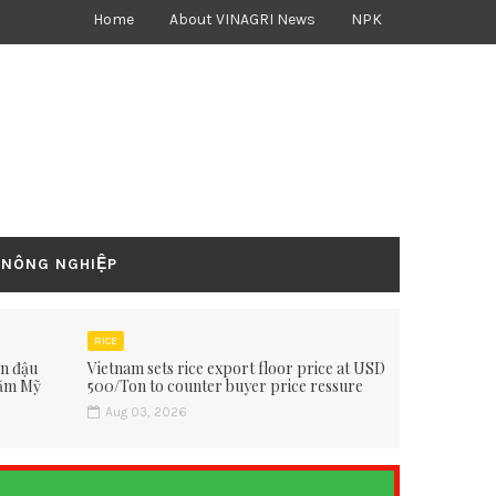
Home
About VINAGRI News
NPK
 NÔNG NGHIỆP
RICE
ấn đậu
Vietnam sets rice export floor price at USD
hăm Mỹ
500/Ton to counter buyer price ressure
Aug 03, 2026