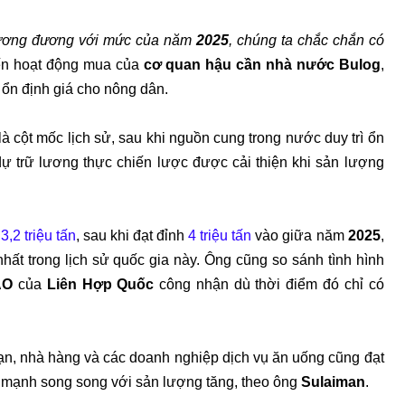
tương đương với mức của năm
2025
, chúng ta chắc chắn có
ến hoạt động mua của
cơ quan hậu cần nhà nước Bulog
,
 ổn định giá cho nông dân.
là cột mốc lịch sử, sau khi nguồn cung trong nước duy trì ổn
dự trữ lương thực chiến lược được cải thiện khi sản lượng
c
3,2 triệu tấn
, sau khi đạt đỉnh
4 triệu tấn
vào giữa năm
2025
,
ất trong lịch sử quốc gia này. Ông cũng so sánh tình hình
AO
của
Liên Hợp Quốc
công nhận dù thời điểm đó chỉ có
ạn, nhà hàng và các doanh nghiệp dịch vụ ăn uống cũng đạt
a mạnh song song với sản lượng tăng, theo ông
Sulaiman
.