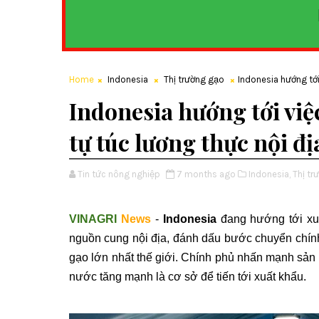
Home
Indonesia
Thị trường gạo
Indonesia hướng tới
Indonesia hướng tới việ
tự túc lương thực nội đị
Tin tức nông nghiệp
7 months ago
Indonesia,
Thị tr
VINAGRI
News
-
Indonesia
đang hướng tới xuấ
nguồn cung nội địa, đánh dấu bước chuyển chính 
gạo lớn nhất thế giới. Chính phủ nhấn mạnh sản 
nước tăng mạnh là cơ sở để tiến tới xuất khẩu.