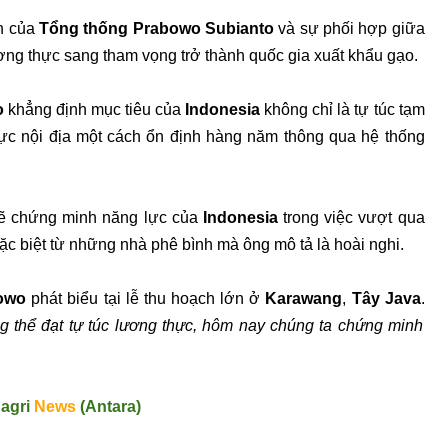
h của
Tổng thống Prabowo
Subianto
và sự phối hợp giữa
lương thực sang tham vọng trở thành quốc gia xuất khẩu gạo.
o
khẳng định mục tiêu của
Indonesia
không chỉ là tự túc tạm
ực nội địa một cách ổn định hàng năm thông qua hệ thống
i sẽ chứng minh năng lực của
Indonesia
trong việc vượt qua
ặc biệt từ những nhà phê bình mà ông mô tả là hoài nghi.
owo
phát biểu tại lễ thu hoạch lớn ở
Karawang
,
Tây Java
.
 thể đạt tự túc lương thực, hôm nay chúng ta chứng minh
nagri
News
(Antara)