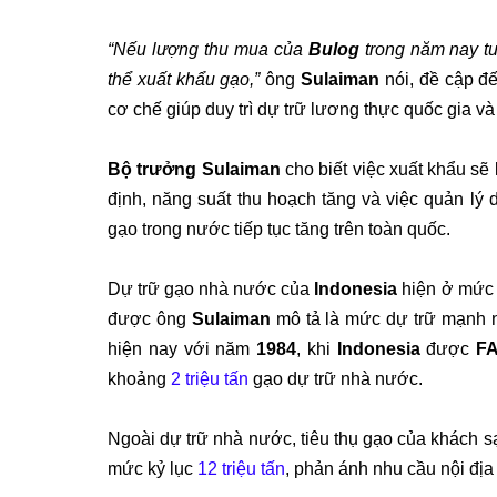
“Nếu lượng thu mua của
Bulog
trong năm nay 
thể xuất khẩu gạo,”
ông
Sulaiman
nói, đề cập đ
cơ chế giúp duy trì dự trữ lương thực quốc gia và
Bộ trưởng Sulaiman
cho biết việc xuất khẩu sẽ 
định, năng suất thu hoạch tăng và việc quản lý 
gạo trong nước tiếp tục tăng trên toàn quốc.
Dự trữ gạo nhà nước của
Indonesia
hiện ở mứ
được ông
Sulaiman
mô tả là mức dự trữ mạnh nh
hiện nay với năm
1984
, khi
Indonesia
được
F
khoảng
2 triệu tấn
gạo dự trữ nhà nước.
Ngoài dự trữ nhà nước, tiêu thụ gạo của khách s
mức kỷ lục
12 triệu tấn
, phản ánh nhu cầu nội đị