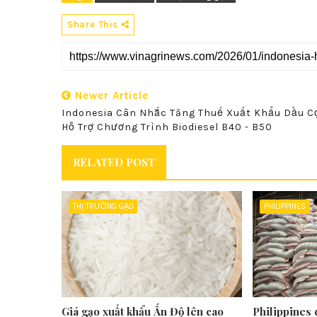
Share This
Newer Article
Indonesia Cân Nhắc Tăng Thuế Xuất Khẩu Dầu C
Hỗ Trợ Chương Trình Biodiesel B40 - B50
RELATED POST
THỊ TRƯỜNG GẠO
PHILIPPINES
Giá gạo xuất khẩu Ấn Độ lên cao
Philippines