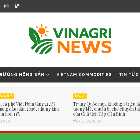
TRƯỜNG NÔNG SẢN
VIETNAM COMMODITIES
TIN TỨC
G CÀ PHÊ
HOA KỲ
u cà phê Việt Nam tăng 21,1%
Trung Quốc mua khoảng 1 triệu t
tháng đầu năm 2026, nhưng kim
tương Mỹ, chuẩn bị cho chuyến t
ảm hơn 11%
của Chủ tịch Tập Cận Bình
, 2026
Aug 03, 2026