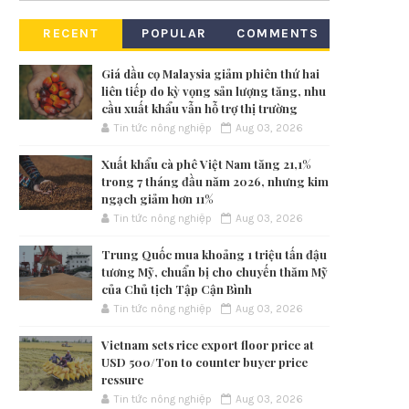
RECENT
POPULAR
COMMENTS
Giá dầu cọ Malaysia giảm phiên thứ hai
liên tiếp do kỳ vọng sản lượng tăng, nhu
cầu xuất khẩu vẫn hỗ trợ thị trường
Tin tức nông nghiệp
Aug 03, 2026
Xuất khẩu cà phê Việt Nam tăng 21,1%
trong 7 tháng đầu năm 2026, nhưng kim
ngạch giảm hơn 11%
Tin tức nông nghiệp
Aug 03, 2026
Trung Quốc mua khoảng 1 triệu tấn đậu
tương Mỹ, chuẩn bị cho chuyến thăm Mỹ
của Chủ tịch Tập Cận Bình
Tin tức nông nghiệp
Aug 03, 2026
Vietnam sets rice export floor price at
USD 500/Ton to counter buyer price
ressure
Tin tức nông nghiệp
Aug 03, 2026