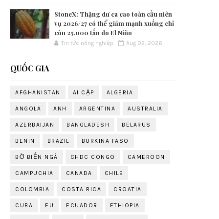
StoneX: Thặng dư ca cao toàn cầu niên
vụ 2026/27 có thể giảm mạnh xuống chỉ
còn 25.000 tấn do El Niño
Tin tức nông nghiệp
Aug 02, 2026
QUỐC GIA
AFGHANISTAN
AI CẬP
ALGERIA
ANGOLA
ANH
ARGENTINA
AUSTRALIA
AZERBAIJAN
BANGLADESH
BELARUS
BENIN
BRAZIL
BURKINA FASO
BỜ BIỂN NGÀ
CHDC CONGO
CAMEROON
CAMPUCHIA
CANADA
CHILE
COLOMBIA
COSTA RICA
CROATIA
CUBA
EU
ECUADOR
ETHIOPIA