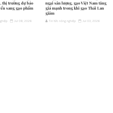
, thị trường dự báo
ngại sản lượng, gạo Việt Nam tăng
yển sang gạo phẩm
giá mạnh trong khi gạo Thái Lan
giảm
nghiệp
Jul 08, 2026
Tin tức nông nghiệp
Jul 03, 2026